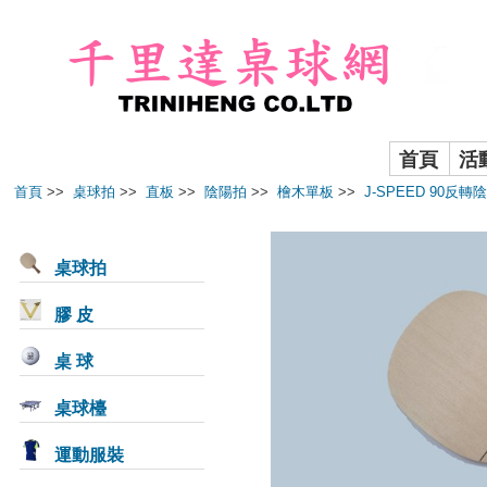
首頁
活
首頁
>>
桌球拍
>>
直板
>>
陰陽拍
>>
檜木單板
>>
J-SPEED 90反轉
桌球拍
膠 皮
桌 球
桌球檯
運動服裝