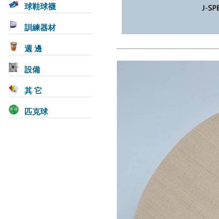
球鞋球襪
訓練器材
週 邊
設備
其 它
匹克球