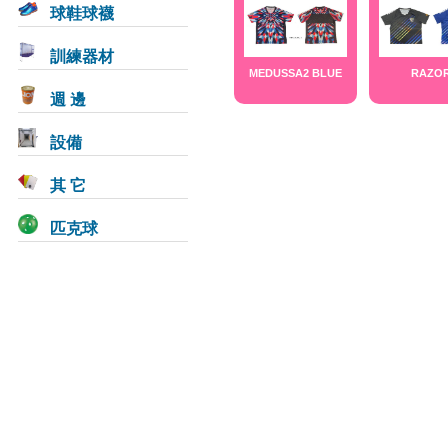
球鞋球襪
訓練器材
MEDUSSA2 BLUE
RAZO
週 邊
設備
其 它
匹克球