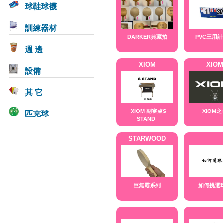
球鞋球襪
訓練器材
DARKER典藏拍
PVC三用
週 邊
XIOM
XIOM
設備
其 它
匹克球
XIOM 副審桌S
XIOM之
STAND
STARWOOD
巨無霸系列
如何挑選