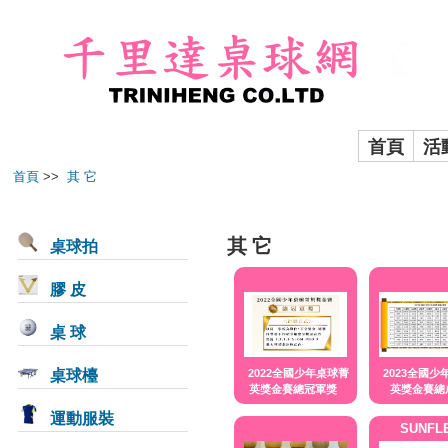
首頁
活
首頁
>>
其 它
其 它
桌球拍
膠 皮
桌 球
桌球檯
2022全國少年桌球菁
2023全國少
英獎金賽總冠軍獎
英獎金賽總
運動服裝
SUNFL