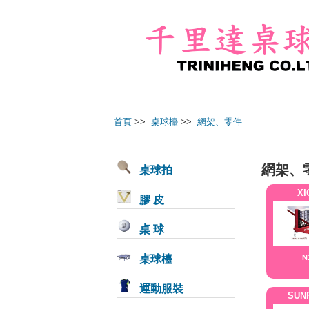
首頁
>>
桌球檯
>>
網架、零件
網架、
桌球拍
XI
膠 皮
桌 球
桌球檯
N
運動服裝
SUN