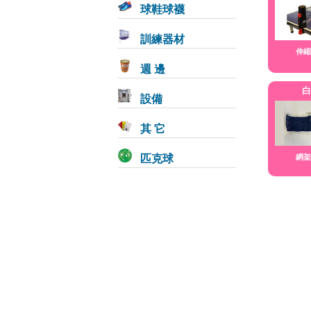
球鞋球襪
訓練器材
伸縮
週 邊
白
設備
其 它
匹克球
網架