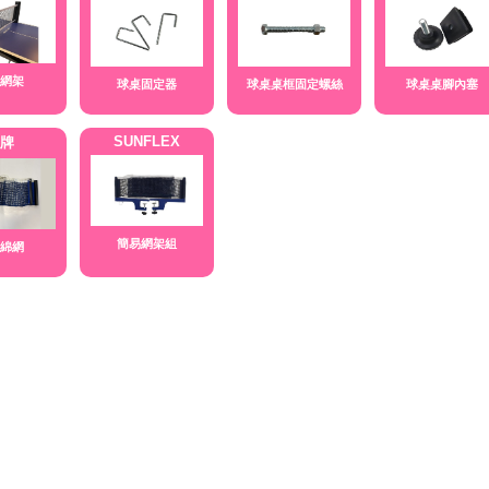
網架
球桌固定器
球桌桌框固定螺絲
球桌桌腳內塞
SUNFLEX
牌
簡易網架組
綿網