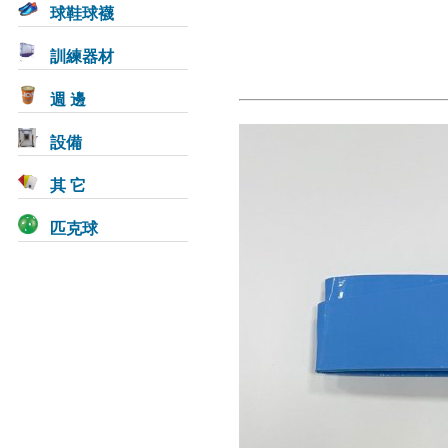
球鞋球襪
訓練器材
週 邊
設備
其 它
匹克球