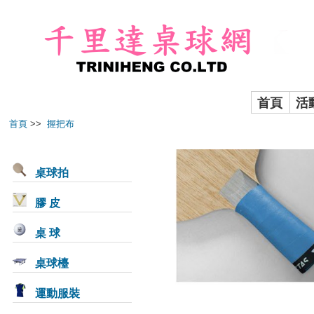
首頁
活
首頁
>>
握把布
桌球拍
膠 皮
桌 球
桌球檯
運動服裝